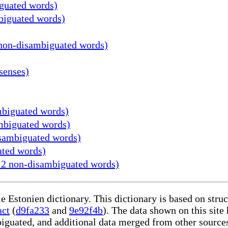
iguated words)
mbiguated words)
1 non-disambiguated words)
senses)
mbiguated words)
ambiguated words)
disambiguated words)
ated words)
, 2 non-disambiguated words)
le Estonien dictionary. This dictionary is based on str
act
(
d9fa233
and
9e92f4b
). The data shown on this site
iguated, and additional data merged from other source