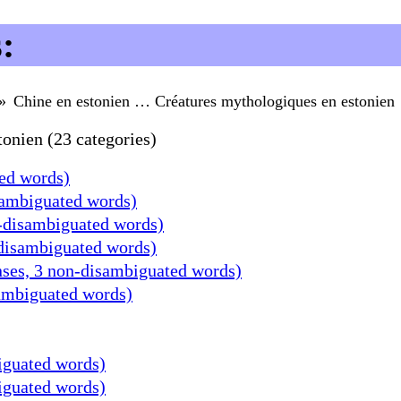
:
Chine en estonien … Créatures mythologiques en estonien
onien (23 categories)
ted words)
sambiguated words)
n-disambiguated words)
-disambiguated words)
enses, 3 non-disambiguated words)
sambiguated words)
iguated words)
iguated words)