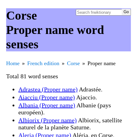
Corse
Proper name word
senses
Home
French edition
Corse
Proper name
Total 81 word senses
Adrastea (Proper name)
Adrastée.
Aiacciu (Proper name)
Ajaccio.
Albania (Proper name)
Albanie (pays
européen).
Albiorix (Proper name)
Albiorix, satellite
naturel de la planète Saturne.
Aleria (Proper name)
Aléria, en Corse.