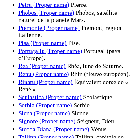
Petru (Proper name)
Pierre.
Phobos (Proper name)
Phobos, satellite
naturel de la planète Mars.
Piemonte (Proper name)
Piémont, région
italienne.
Pisa (Proper name)
Pise.
Portugallu (Proper name)
Portugal (pays
d’Europe).
Rea (Proper name)
Rhéa, lune de Saturne.
Renu (Proper name)
Rhin (fleuve européen).
Rinatu (Proper name)
Équivalent corse de «
René ».
Sculastica (Proper name)
Scolastique.
Serbia (Proper name)
Serbie.
Siena (Proper name)
Sienne.
Signore (Proper name)
Seigneur, Dieu.
Stedda Diana (Proper name)
Vénus.
Tallinn (Proper name)
Tallinn, capitale de