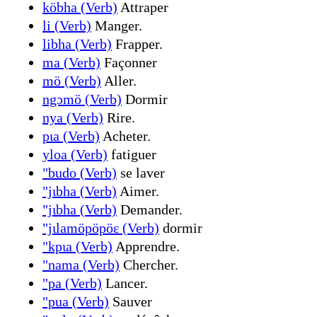
köbha (Verb)
Attraper
li (Verb)
Manger.
libha (Verb)
Frapper.
ma (Verb)
Façonner
mö (Verb)
Aller.
ngɔmö (Verb)
Dormir
nya (Verb)
Rire.
pɩa (Verb)
Acheter.
yloa (Verb)
fatiguer
"budo (Verb)
se laver
"jɩbha (Verb)
Aimer.
"jɩbha (Verb)
Demander.
"jɩlamöpöpöɛ (Verb)
dormir
"kpɩa (Verb)
Apprendre.
"nama (Verb)
Chercher.
"pa (Verb)
Lancer.
"pua (Verb)
Sauver