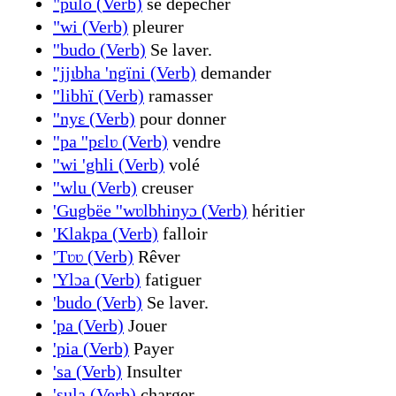
"pulo (Verb)
se dépêcher
"wi (Verb)
pleurer
''budo (Verb)
Se laver.
''jjɩbha 'ngïni (Verb)
demander
''libhï (Verb)
ramasser
''nyɛ (Verb)
pour donner
''pa ''pɛlʋ (Verb)
vendre
''wi 'ghli (Verb)
volé
''wlu (Verb)
creuser
'Gugbëe ''wʋlbhinyɔ (Verb)
héritier
'Klakpa (Verb)
falloir
'Tʋʋ (Verb)
Rêver
'Ylɔa (Verb)
fatiguer
'budo (Verb)
Se laver.
'pa (Verb)
Jouer
'pia (Verb)
Payer
'sa (Verb)
Insulter
'sula (Verb)
charger