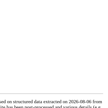
based on structured data extracted on 2026-08-06 from
ite has been post-processed and various details (e.g.,