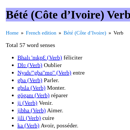
Bété (Côte d’Ivoire) Ver
Home
French edition
Bété (Côte d’Ivoire)
Verb
Total 57 word senses
Bhalɩ 'nɩkpԐ (Verb)
féliciter
Dlʋ (Verb)
Oublier
Nyɩdɩ/''gba''mo'' (Verb)
entre
gba (Verb)
Parler.
gbɩla (Verb)
Monter.
göganɩ (Verb)
réparer
ji (Verb)
Venir.
jibha (Verb)
Aimer.
jili (Verb)
cuire
ka (Verb)
Avoir, posséder.