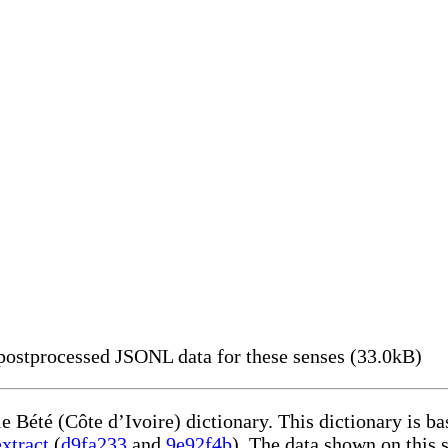
ostprocessed JSONL data for these senses (33.0kB)
le Bété (Côte d’Ivoire) dictionary. This dictionary is 
xtract
(
d9fa233
and
9e92f4b
). The data shown on this s