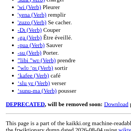
'wi (Verb)
Pleurer
'yena (Verb)
remplir
'zuzo (Verb)
Se cacher.
-Dɩ (Verb)
Couper
-ga (Verb)
Être éveillé.
-pua (Verb)
Sauver
-su (Verb)
Porter.
ˮlibi ˮwʋ (Verb)
prendre
ˮwlʋ ʼpɩ (Verb)
sortir
‘kafee (Verb)
café
‘slu yɛ (Verb)
verser
‘sunu-ma (Verb)
pousser
DEPRECATED
, will be removed soon:
Download
p
This page is a part of the kaikki.org machine-readab
the frwiktionary dump dated 2026-08-04 using
wikte