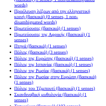
words)
Προέλευση λέξεων από την ελληνιστική
κοινή (βασκικά) (0 senses, 1 non-
disambiguated words)
Πρωτεύουσες (βασκικά) (1 senses)
Πρωτεύουσες της Αφρικής (βασκικά) (1
senses)
Πτηνά (βασκικά) (1 senses)
Πόλεις (βασκικά) (3 senses)
Πόλεις της Ευρώπης (βασκικά) (1 senses)
Πόλεις της Ισπανίας (βασκικά) (1 senses)
Πόλεις της Ρωσίας (βασκικά) (1 senses)
Πόλεις της Ρωσίας στην Ευρώπη (βασκικά)
(1 senses)
Πόλεις του Τζιμπουτί (βασκικά) (1 senses)
Σκανδιναβική μυθολογία (βασκικά) (1
senses)
Τοπωνύμια (βασκικά) (102 senses)