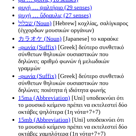
φυγή … ψαλτήριο (29 senses)
ψυχή … ὕδραυλις (27 senses)
שבלול (Noun)
[Hebrew] κοχλίας, σαλίγκαρος
(έγχορδων μουσικών οργάνων)
カラオケ (Noun)
[Japanese] το καραόκε
-φωνία (Suffix)
[Greek] δεύτερο συνθετικό
σύνθετων θηλυκών ουσιαστικών που
δηλώνει; αριθμό φωνών ή μελωδικών
γραμμών
-φωνία (Suffix)
[Greek] δεύτερο συνθετικό
σύνθετων θηλυκών ουσιαστικών που
δηλώνει; ποιότητα ή ιδιότητα φωνής
15ma (Abbreviation)
[Uni] υποδεικνύει ότι
το μουσικό κείμενο πρέπει να εκτελεστεί δύο
οκτάβες ψηλότερα (1η νότα+7+7)
15mb (Abbreviation)
[Uni] υποδεικνύει ότι
το μουσικό κείμενο πρέπει να εκτελεστεί δύο
οκτάβες χαμηλότερα (1η νότα+7+7)