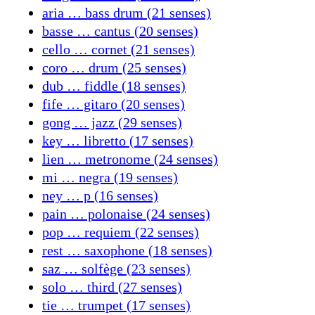
aria … bass drum (21 senses)
basse … cantus (20 senses)
cello … cornet (21 senses)
coro … drum (25 senses)
dub … fiddle (18 senses)
fife … gitaro (20 senses)
gong … jazz (29 senses)
key … libretto (17 senses)
lien … metronome (24 senses)
mi … negra (19 senses)
ney … p (16 senses)
pain … polonaise (24 senses)
pop … requiem (22 senses)
rest … saxophone (18 senses)
saz … solfège (23 senses)
solo … third (27 senses)
tie … trumpet (17 senses)