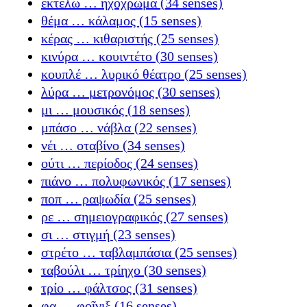
εκτελώ … ηχόχρωμα (34 senses)
θέμα … κάλαμος (15 senses)
κέρας … κιθαριστής (25 senses)
κινύρα … κουιντέτο (30 senses)
κουπλέ … λυρικό θέατρο (25 senses)
λύρα … μετρονόμος (30 senses)
μι … μουσικός (18 senses)
μπάσο … νάβλα (22 senses)
νέι … οταβίνο (34 senses)
ούτι … περίοδος (24 senses)
πιάνο … πολυφωνικός (17 senses)
ποπ … ραψωδία (25 senses)
ρε … σημειογραφικός (27 senses)
σι … στιγμή (23 senses)
στρέτο … ταβλαμπάσια (25 senses)
ταβούλι … τρίηχο (30 senses)
τρίο … φάλτσος (31 senses)
φα … φοῖνιξ (16 senses)