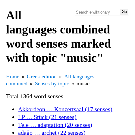
All
languages combined
word senses marked
with topic "music"
Home
Greek edition
All languages
combined
Senses by topic
music
Total 1364 word senses
Akkordeon … Konzertsaal (17 senses)
LP … Stück (21 senses)
Tele … adaptation (20 senses)
adaĝo … archet (22 senses)