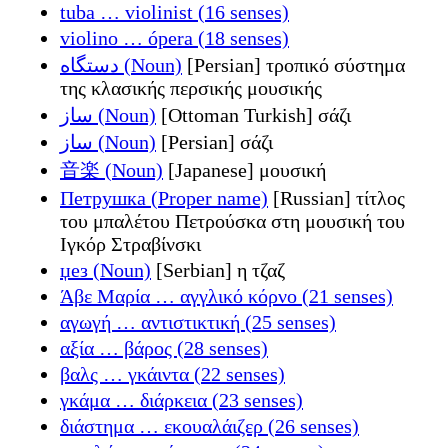
tuba … violinist (16 senses)
violino … ópera (18 senses)
دستگاه (Noun)
[Persian] τροπικό σύστημα
της κλασικής περσικής μουσικής
ساز (Noun)
[Ottoman Turkish] σάζι
ساز (Noun)
[Persian] σάζι
音楽 (Noun)
[Japanese] μουσική
Петрушка (Proper name)
[Russian] τίτλος
του μπαλέτου Πετρούσκα στη μουσική του
Ιγκόρ Στραβίνσκι
џез (Noun)
[Serbian] η τζαζ
Άβε Μαρία … αγγλικό κόρνο (21 senses)
αγωγή … αντιστικτική (25 senses)
αξία … βάρος (28 senses)
βαλς … γκάιντα (22 senses)
γκάμα … διάρκεια (23 senses)
διάστημα … εκουαλάιζερ (26 senses)