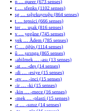
p … queer (673 senses)
r … sfenks (1102 senses)
sg … sığırkuyruğu (864 senses)
t … tepsici (666 senses)
ter … uşak (816 senses)
v … yegâne (745 senses)
yek … Âdem (785 senses)
Ç … öğüş (1114 senses)
û … şırınga (865 senses)
-abilmek … -ası (13 senses)
-at … -deş (14 senses)
-di … -esiye (15 senses)
-ev … -inci (15 senses)
-ir … -ki (15 senses)
-kin … -mece (16 senses)
-mek … -plasti (15 senses)
-r … -sınız (14 senses)