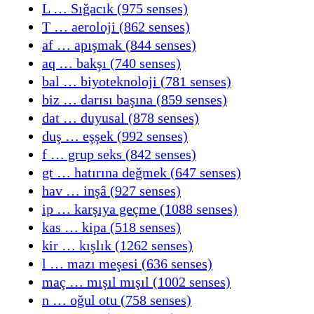
L … Sığacık (975 senses)
T … aeroloji (862 senses)
af … apışmak (844 senses)
aq … bakşı (740 senses)
bal … biyoteknoloji (781 senses)
biz … darısı başına (859 senses)
dat … duyusal (878 senses)
duş … eşşek (992 senses)
f … grup seks (842 senses)
gt … hatırına değmek (647 senses)
hav … inşâ (927 senses)
ip … karşıya geçme (1088 senses)
kas … kipa (518 senses)
kir … kışlık (1262 senses)
l … mazı meşesi (636 senses)
maç … mışıl mışıl (1002 senses)
n … oğul otu (758 senses)