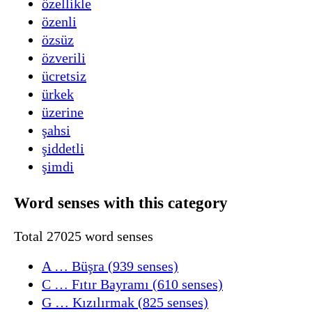
özellikle
özenli
özsüz
özverili
ücretsiz
ürkek
üzerine
şahsi
şiddetli
şimdi
Word senses with this category
Total 27025 word senses
A … Büşra (939 senses)
C … Fıtır Bayramı (610 senses)
G … Kızılırmak (825 senses)