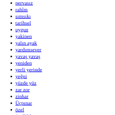
pervasız
rahîm
sımsıkı
tarihsel
uygun
yakinen
yalın ayak
yardımsever
yavaş yavaş
yeniden
yerli yerinde
yeğni
yüzde yüz
zar zor
zinhar
Üçpınar
özel