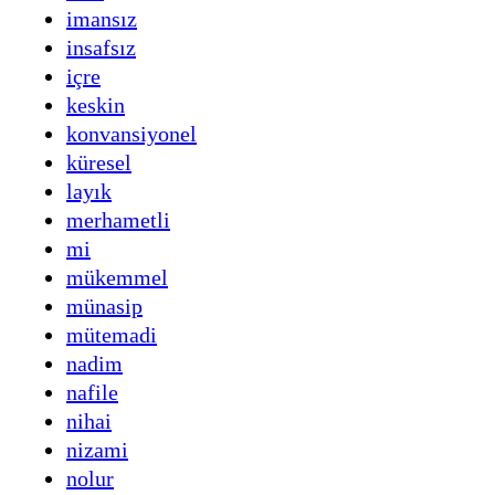
imansız
insafsız
içre
keskin
konvansiyonel
küresel
layık
merhametli
mi
mükemmel
münasip
mütemadi
nadim
nafile
nihai
nizami
nolur