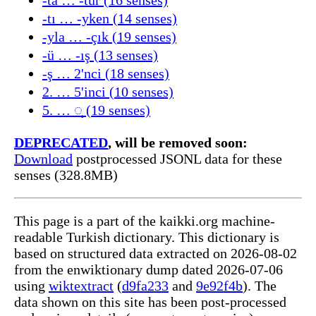
-ta … -tür (16 senses)
-tı … -yken (14 senses)
-yla … -çık (19 senses)
-ü … -ış (13 senses)
-ş … 2'nci (18 senses)
2. … 5'inci (10 senses)
5. … ◌̧ (19 senses)
DEPRECATED
, will be removed soon:
Download
postprocessed JSONL data for these
senses (328.8MB)
This page is a part of the kaikki.org machine-
readable Turkish dictionary. This dictionary is
based on structured data extracted on 2026-08-02
from the enwiktionary dump dated 2026-07-06
using
wiktextract
(
d9fa233
and
9e92f4b
). The
data shown on this site has been post-processed