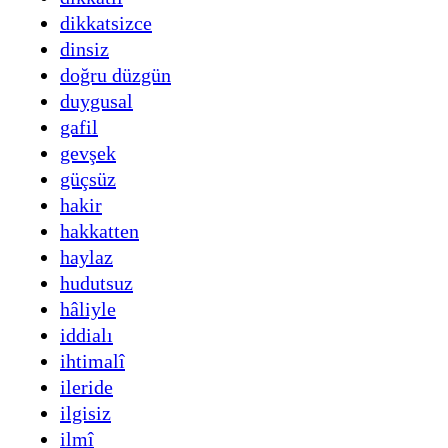
dikkatsizce
dinsiz
doğru düzgün
duygusal
gafil
gevşek
güçsüz
hakir
hakkatten
haylaz
hudutsuz
hâliyle
iddialı
ihtimalî
ileride
ilgisiz
ilmî