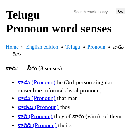
Telugu
Pronoun word senses
Home
English edition
Telugu
Pronoun
వాడు
… వీరు
వాడు … వీరు (8 senses)
వాడు (Pronoun)
he (3rd-person singular
masculine informal distal pronoun)
వాడు (Pronoun)
that man
వారలు (Pronoun)
they
వారి (Pronoun)
they of వారు (vāru): of them
వారిది (Pronoun)
theirs