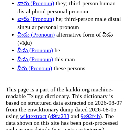
వారు (Pronoun)
they; third-person human
distal plural personal pronoun
వారు (Pronoun)
he; third-person male distal
singular personal pronoun
వీఁడు (Pronoun)
alternative form of వీడు
(vīḍu)
వీడు (Pronoun)
he
వీడు (Pronoun)
this man
వీరు (Pronoun)
these persons
This page is a part of the kaikki.org machine-
readable Telugu dictionary. This dictionary is
based on structured data extracted on 2026-08-07
from the enwiktionary dump dated 2026-08-05
using
wiktextract
(
d9fa233
and
9e92f4b
). The
data shown on this site has been post-processed
and various details (e.g., extra categories)