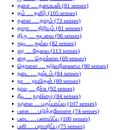
தசை … தமையன் (81 senses)
தம் … தளிர் (105 senses)
தளை … தாரம் (73 senses)
தாரா … திரியும் (81 senses)
திரு … துடவை (96 senses)
துடி … துவ்வு (82 senses)
தூ … தேவை (113 senses)
தை … தொல்லை (69 senses)
தொளை … நடுவுநிலைமை (90 senses)
நடை … நஷ்டம் (84 senses)
நா … நாவிதன் (89 senses)
நாவு … நீச்சு (92 senses)
நீடி … நூலிழை (84 senses)
நூலை … பகுப்பாய்வு (107 senses)
பகை … படுத்தலோசை (74 senses)
படை … பனாயிப்பு (100 senses)
பனி … பராமரிப்பு (75 senses)