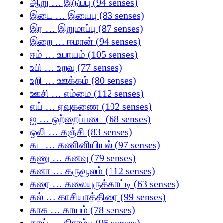
ஆறு … இடுப்பு (94 senses)
இடை … இயைபு (83 senses)
இர … இறுமாப்பு (87 senses)
இறை … ஈமான் (94 senses)
ஈம் … உபாயம் (105 senses)
உபி … உறவு (77 senses)
உறி … ஊக்கம் (80 senses)
ஊசி … எம்மை (112 senses)
எய் … ஏவுகணை (102 senses)
ஐ … ஒற்றைப்படை (68 senses)
ஒலி … கஞ்சி (83 senses)
கட … கணினியியல் (97 senses)
கணு … கனவு (79 senses)
கனா … கருவூலம் (112 senses)
கரை … கலையுருக்காட்டி (63 senses)
கல் … காசியாத்திரை (99 senses)
காசு … காயம் (78 senses)
காய் … கிராம்பு (95 senses)