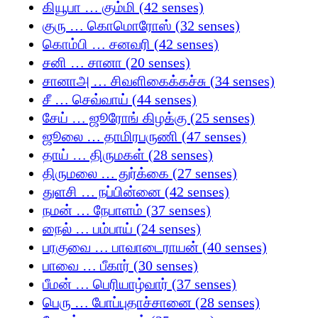
கியூபா … கும்மி (42 senses)
குரு … கொமொரோஸ் (32 senses)
கொம்பி … சனவரி (42 senses)
சனி … சானா (20 senses)
சானாஅ … சிவளிகைக்கச்சு (34 senses)
சீ … செவ்வாய் (44 senses)
சேய் … ஜூரோங் கிழக்கு (25 senses)
ஜூலை … தாமிரபருணி (47 senses)
தாய் … திருமகள் (28 senses)
திருமலை … துர்க்கை (27 senses)
துளசி … நப்பின்னை (42 senses)
நமன் … நேபாளம் (37 senses)
நைல் … பம்பாய் (24 senses)
பரகுவை … பாவாடைராயன் (40 senses)
பாவை … பீகார் (30 senses)
பீமன் … பெரியாழ்வார் (37 senses)
பெரு … போப்புதாச்சானை (28 senses)