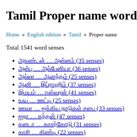
Tamil Proper name word
Home
English edition
Tamil
Proper name
Total 1541 word senses
அகண்டன் … அன்னம் (35 senses)
அன்பு … அல்பேனியா (36 senses)
அல்லா … ஆனந்தம் (25 senses)
ஆனி … இப்ராஹிம் (37 senses)
இமயம் … ஈஸ்வரன் (41 senses)
உஃப … ஊட்டி (25 senses)
ஊவா … ஐக்கிய நாடுகள் சபை (33 senses)
ஐநா … கந்தன் (47 senses)
கனடா … காசர்கோடு (31 senses)
காசி … கிண்டி (22 senses)