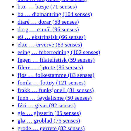
bto. … bæsje (71 senses)
bø … diamantring (104 senses)
diaré … dorar (58 senses)
dorg … e-mål (96 senses)
e9 … ekstrinsisk (66 senses)
ekte … erverve (83 senses)
esing … feberredning (102 senses)
fegen … filatelistisk (59 senses)
filere … fjørete (86 senses)
fjøs … folkestamme (83 senses)
fomla … fottøy (121 senses)
frakk … funksjonell (81 senses)
funn … føydalisme (50 senses)
fǿri … givas (92 senses)
gje … glyserin (85 senses)
glø … groblad (76 senses)
grode … gørrete (82 senses)