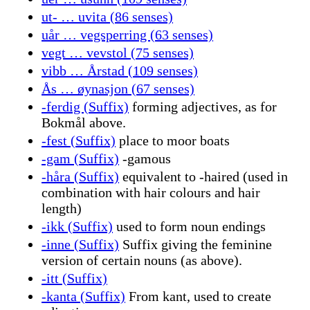
ut- … uvita (86 senses)
uår … vegsperring (63 senses)
vegt … vevstol (75 senses)
vibb … Årstad (109 senses)
Ås … øynasjon (67 senses)
-ferdig (Suffix)
forming adjectives, as for
Bokmål above.
-fest (Suffix)
place to moor boats
-gam (Suffix)
-gamous
-håra (Suffix)
equivalent to -haired (used in
combination with hair colours and hair
length)
-ikk (Suffix)
used to form noun endings
-inne (Suffix)
Suffix giving the feminine
version of certain nouns (as above).
-itt (Suffix)
-kanta (Suffix)
From kant, used to create