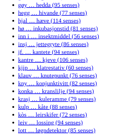
gøy … hedda (95 senses)
hegg … hivande (77 senses)
hjal … hæve (114 senses)
hø … inkubasjonstid (81 senses)
inn i … insektmiddel (56 senses)
insj … jettegryte (86 senses)
jf. … kantete (94 senses)
kantre … kjeve (106 senses)
kjip … klatrestativ (60 senses)
klauv … knutepunkt (76 senses)
kny … konjunktivitt (82 senses)
konka … kranslilje (94 senses)
krasj … kuleramme (79 senses)
kulp … kåte (88 senses)
kòs … leirskifer (72 senses)
leiv … lossing (94 senses)
lott … løgndetektor (85 senses)