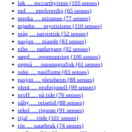
løk … mccarthyisme (105 senses)
md. … merkverdig (65 senses)
meska … misunne (77 senses)
mjødm … mystisisme (110 senses)
måg … narsistisk (52 senses)
nasjon … niande (83 senses)
nibe … nødutgang (92 senses)
nøgd … oppmuntring (100 senses)
oppnå … oseanografisk (61 senses)
oske … pasifisme (83 senses)
pasjon … pleieheim (88 senses)
plent … profesjonell (99 senses)
proff … på tide (76 senses)
påby … reisetid (88 senses)
rekel … rigorøs (91 senses)
rijal … ròde (101 senses)
ròs … sauebruk (74 senses)