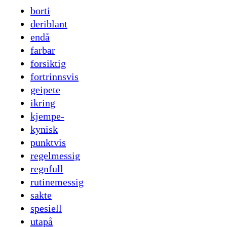
borti
deriblant
endå
farbar
forsiktig
fortrinnsvis
geipete
ikring
kjempe-
kynisk
punktvis
regelmessig
regnfull
rutinemessig
sakte
spesiell
utapå