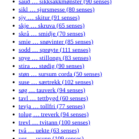
sauð … sikksakkmønster (90 senses)
sikl … sjursmesse (80 senses)
sjy … skitur (91 senses)
skje … skruva (65 senses)
skrå … smidje (70 senses)
smie … snøvinter (85 senses)
sodd … sprøyte (111 senses)
spye … stillongs (83 senses)
stira … stødig (90 senses)
støn … sursum corda (50 senses)
suse … særtrekk (102 senses)
søg … tauverk (94 senses)
tavl … tettbygd (60 senses)
tevja … tollfri (77 senses)
tolug … treverk (94 senses)
trevl … tvitann (100 senses)
två … uekte (63 senses)
uer … usunn (109 senses)