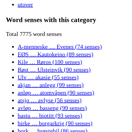
utover
Word senses with this category
Total 7775 word senses
A-menneske … Evenes (74 senses)
EØS … Kautokeino (89 senses)
Kile … Røros (100 senses)
Røst … Ulsteinvik (90 senses)
Ulv … akasie (55 senses)
akjan … anlegg (99 senses)
anløp … atomvåpen (90 senses)
atsjo … avlyse (56 senses)
avløp … basseng (99 senses)
bastu … biotitt (93 senses)
birke … borgarkrig (90 senses)
bork … brøytebil (86 senses)