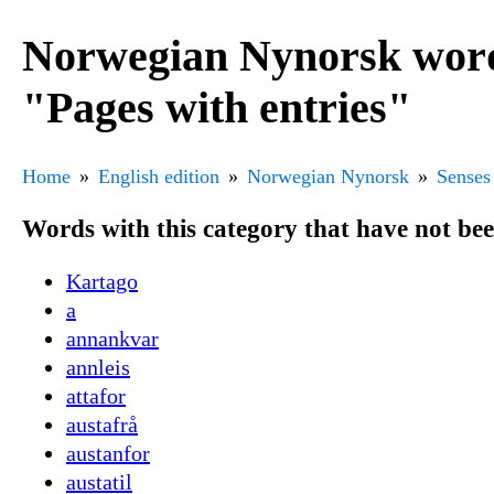
Norwegian Nynorsk word
"Pages with entries"
Home
English edition
Norwegian Nynorsk
Senses
Words with this category that have not be
Kartago
a
annankvar
annleis
attafor
austafrå
austanfor
austatil