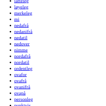
låtteleg
løyeleg
merkeleg
mi
nedafrå
nedanifrå
nedatil
nedover
nimme
nordafrå
nordatil
ordentleg
ovafor
ovafrå
ovanifrå
ovapå
personleg
punktvis