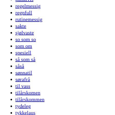
regelmessig
regnfull
rutinemessig
sakte
sjølvaste
so som so
som om
spesiell
så som så
såså
sønnatil
sørafrå
til vass
tilårskomen
tilårskommen
tydeleg
tykkelaus