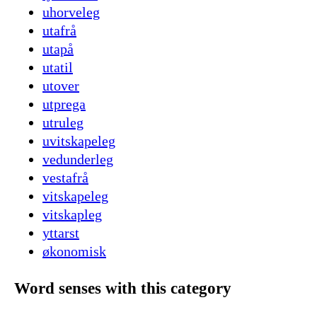
uhorveleg
utafrå
utapå
utatil
utover
utprega
utruleg
uvitskapeleg
vedunderleg
vestafrå
vitskapeleg
vitskapleg
yttarst
økonomisk
Word senses with this category