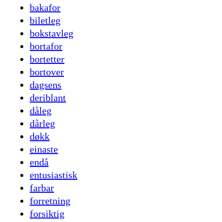
bakafor
biletleg
bokstavleg
bortafor
bortetter
bortover
dagsens
deriblant
dåleg
dårleg
døkk
einaste
endå
entusiastisk
farbar
forretning
forsiktig