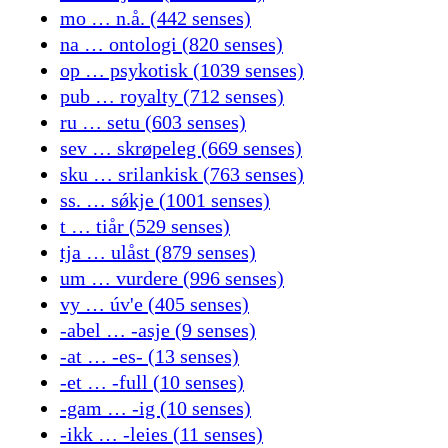
mo … n.å. (442 senses)
na … ontologi (820 senses)
op … psykotisk (1039 senses)
pub … royalty (712 senses)
ru … setu (603 senses)
sev … skrøpeleg (669 senses)
sku … srilankisk (763 senses)
ss. … sǿkje (1001 senses)
t … tiår (529 senses)
tja … ulåst (879 senses)
um … vurdere (996 senses)
vy … úv'e (405 senses)
-abel … -asje (9 senses)
-at … -es- (13 senses)
-et … -full (10 senses)
-gam … -ig (10 senses)
-ikk … -leies (11 senses)