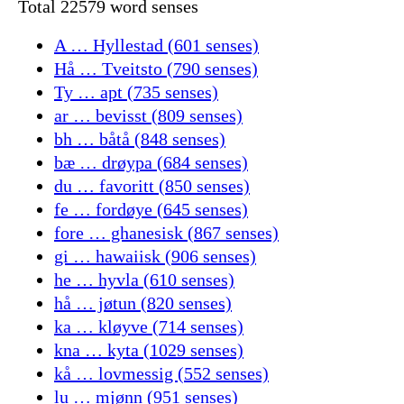
Total 22579 word senses
A … Hyllestad (601 senses)
Hå … Tveitsto (790 senses)
Ty … apt (735 senses)
ar … bevisst (809 senses)
bh … båtå (848 senses)
bæ … drøypa (684 senses)
du … favoritt (850 senses)
fe … fordøye (645 senses)
fore … ghanesisk (867 senses)
gi … hawaiisk (906 senses)
he … hyvla (610 senses)
hå … jøtun (820 senses)
ka … kløyve (714 senses)
kna … kyta (1029 senses)
kå … lovmessig (552 senses)
lu … mjønn (951 senses)