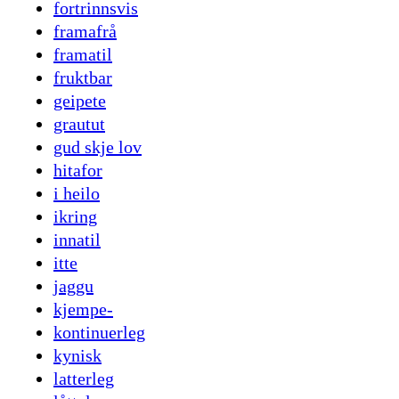
fortrinnsvis
framafrå
framatil
fruktbar
geipete
grautut
gud skje lov
hitafor
i heilo
ikring
innatil
itte
jaggu
kjempe-
kontinuerleg
kynisk
latterleg