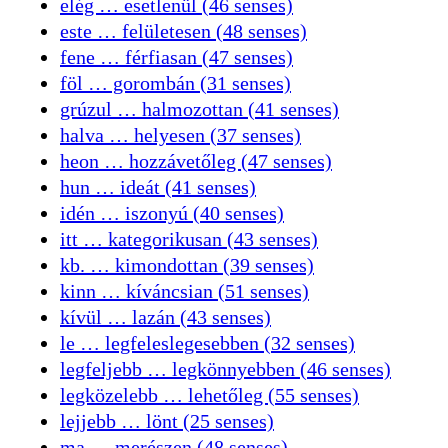
elég … esetlenül (46 senses)
este … felületesen (48 senses)
fene … férfiasan (47 senses)
föl … gorombán (31 senses)
grúzul … halmozottan (41 senses)
halva … helyesen (37 senses)
heon … hozzávetőleg (47 senses)
hun … ideát (41 senses)
idén … iszonyú (40 senses)
itt … kategorikusan (43 senses)
kb. … kimondottan (39 senses)
kinn … kíváncsian (51 senses)
kívül … lazán (43 senses)
le … legfeleslegesebben (32 senses)
legfeljebb … legkönnyebben (46 senses)
legközelebb … lehetőleg (55 senses)
lejjebb … lönt (25 senses)
ma … merészen (48 senses)