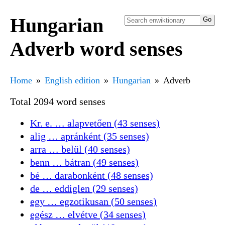
Hungarian
Adverb word senses
Home
English edition
Hungarian
Adverb
Total 2094 word senses
Kr. e. … alapvetően (43 senses)
alig … apránként (35 senses)
arra … belül (40 senses)
benn … bátran (49 senses)
bé … darabonként (48 senses)
de … eddiglen (29 senses)
egy … egzotikusan (50 senses)
egész … elvétve (34 senses)