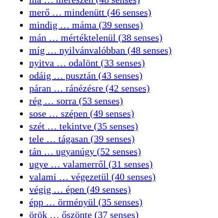
merő … mindenütt (46 senses)
mindig … máma (39 senses)
mán … mértéktelenül (38 senses)
míg … nyilvánvalóbban (48 senses)
nyitva … odalönt (33 senses)
odáig … pusztán (43 senses)
páran … ránézésre (42 senses)
rég … sorra (53 senses)
sose … szépen (49 senses)
szét … tekintve (35 senses)
tele … tágasan (39 senses)
tán … ugyanúgy (52 senses)
ugye … valamerről (31 senses)
valami … végezetül (40 senses)
végig … épen (49 senses)
épp … örményül (35 senses)
örök … őszönte (37 senses)