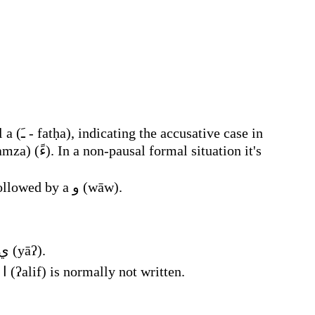
ḍamma – ضَمَّة (ḍamma) – indicates a short /u/ or its cognates, indicates a long /uː/ if followed by a و (wāw).
kasra (كسرَة), indicates a short /i/ or its cognates, indicates a long /iː/ if followed by a ي (yāʔ).
superscript alif, dagger alif (أَلِف خَنْجَرِيَّة (ʔalif ḵanjariyya)), indicates a long /aː/ where ا (ʔalif) is normally not written.