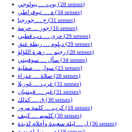
بوب … بيولوجي (28 senses)
ة … ثيوقراطي (34 senses)
ج … جورجيا (31 senses)
جوز … حرمة (16 senses)
حرى … دب قطبي (29 senses)
دبلوم … ربطة عنق (29 senses)
رجيم … زهرة اللؤلؤ (28 senses)
سآل … سوفييتي (34 senses)
سول … صقلية (23 senses)
صلاة … عذراء (28 senses)
عرب … غوريلا (31 senses)
غير … فيينتيان (31 senses)
ق … كذلك (30 senses)
كرب … كلمة مرور (18 senses)
كلميم … كييف (30 senses)
ل … ليلة سعيدة وأحلام لذيذة (36 senses)
م … مباراة ودية (18 senses)