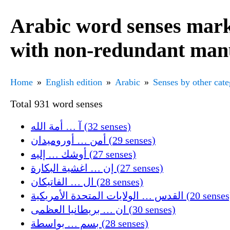
Arabic word senses mark
with non-redundant manu
Home
English edition
Arabic
Senses by other cat
Total 931 word senses
آ … أمة الله (32 senses)
أمن … أوروميدان (29 senses)
أوشك … إليه (27 senses)
إن … اغشية البكارة (27 senses)
ال … الفاتيكان (28 senses)
القدس … الولايات المتحدة الأمريكية (20 se
ان … بريطانيا العظمى (30 senses)
بسم … بواسطة (28 senses)