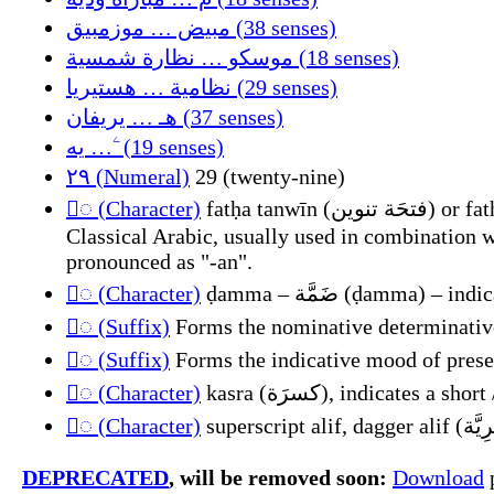
مبيض … موزمبيق (38 senses)
موسكو … نظارة شمسية (18 senses)
نظامية … هستيريا (29 senses)
هـ … يريفان (37 senses)
يه … ۧ (19 senses)
٢٩ (Numeral)
29 (twenty-nine)
◌ً (Character)
fatḥa tanwīn (فتحَة تنوين) or fatḥatān (فتحتان), a nunation (tanwīn (تنوين)) of the vowel a (ـَ - fatḥa), indicating the accusative case in
Classical Arabic, usually used in combination with ا (ʔalif) - (ـًا), unless it's ة (tāʔ marbūṭa) (ةً) or ء (hamza) (ءً). In a non-pausal formal si
pronounced as "-an".
◌ُ (Character)
◌ُ (Suffix)
Forms the nominative determinative
◌ُ (Suffix)
Forms the indicative mood of prese
◌ِ (Character)
◌ٰ (Character)
DEPRECATED
, will be removed soon:
Download
p