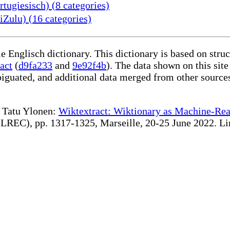
ugiesisch) (8 categories)
Zulu) (16 categories)
le Englisch dictionary. This dictionary is based on str
act
(
d9fa233
and
9e92f4b
). The data shown on this site
iguated, and additional data merged from other source
te Tatu Ylonen:
Wiktextract: Wiktionary as Machine-Rea
REC), pp. 1317-1325, Marseille, 20-25 June 2022. Linki