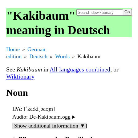
"Kakibaum"
meaning in Deutsch
Home
German
edition
Deutsch
Words
Kakibaum
See
Kakibaum
in
All languages combined
, or
Wiktionary
Noun
IPA
: [ˈkaːkiˌbaʊ̯m]
Audio
: De-Kakibaum.ogg
▶️
[Show additional information ▼]